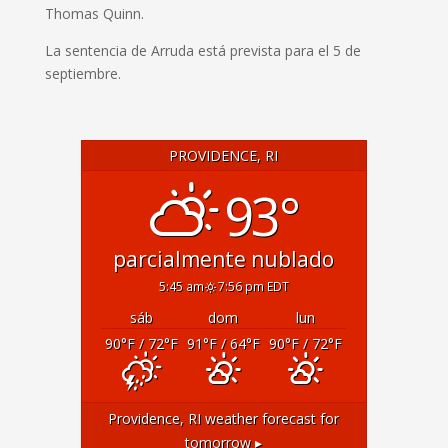
Thomas Quinn.
La sentencia de Arruda está prevista para el 5 de
septiembre.
PROVIDENCE, RI
93°
parcialmente nublado
5:45 am
7:56 pm EDT
sáb
dom
lun
90
°F
/ 72
°F
91
°F
/ 64
°F
90
°F
/ 72
°F
Providence, RI
weather forecast for
tomorrow ▸