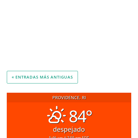
El humo proveniente de casi 3,500 incendios en
Canadá y el norte de Minnesota está afectando la...
« ENTRADAS MÁS ANTIGUAS
PROVIDENCE, RI
84°
despejado
5:46 am
7:55 pm EDT