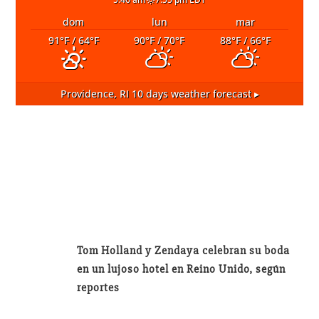
dom
lun
mar
91
°F
/ 64
°F
90
°F
/ 70
°F
88
°F
/ 66
°F
Providence, RI
10 days weather forecast ▸
Tom Holland y Zendaya celebran su boda
en un lujoso hotel en Reino Unido, según
reportes