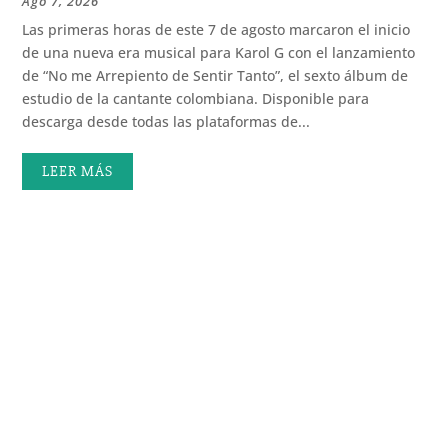
Ago 7, 2026
Las primeras horas de este 7 de agosto marcaron el inicio
de una nueva era musical para Karol G con el lanzamiento
de “No me Arrepiento de Sentir Tanto”, el sexto álbum de
estudio de la cantante colombiana. Disponible para
descarga desde todas las plataformas de...
LEER MÁS
Un plato de pasta al dente, una pizza recién salida
del horno, el aroma del pan tibio… Para muchas...