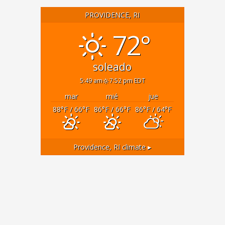
PROVIDENCE, RI
72°
soleado
5:49 am
7:52 pm EDT
mar
mié
jue
88
°F
/ 66
°F
86
°F
/ 66
°F
86
°F
/ 64
°F
Providence, RI
climate ▸