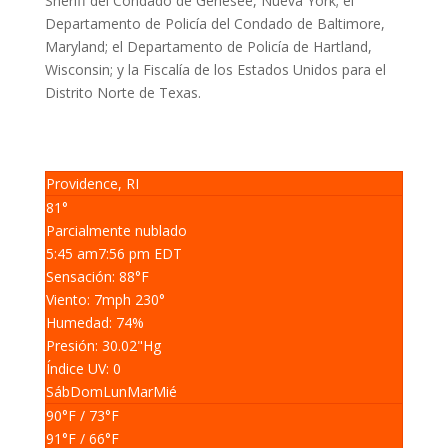
Sheriff del Condado de Genesee, Nueva York; el
Departamento de Policía del Condado de Baltimore,
Maryland; el Departamento de Policía de Hartland,
Wisconsin; y la Fiscalía de los Estados Unidos para el
Distrito Norte de Texas.
Providence, RI
81°
Parcialmente nublado
5:45 am
7:56 pm EDT
Sensación: 88
°F
Viento: 7
mph
230
°
Humedad: 74
%
Presión: 30.02
"Hg
Índice UV: 0
Sáb
Dom
Lun
Mar
Mié
90
°F
/ 73
°F
91
°F
/ 66
°F