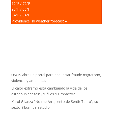
90
°F
/ 72
°F
90
°F
/ 66
°F
84
°F
/ 64
°F
Providence, RI
weather forecast ▸
USCIS abre un portal para denunciar fraude migratorio,
violencia y amenazas
El calor extremo está cambiando la vida de los
estadounidenses: ¿cuál es su impacto?
Karol G lanza “No me Arrepiento de Sentir Tanto”, su
sexto álbum de estudio