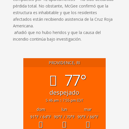
pérdida total.
No obstante, McGee confirmó que la
estructura es inhabitable y que los residentes
afectados están recibiendo asistencia de la Cruz Roja
Americana.
añadió que no hubo heridos y que la causa del
incendio continúa bajo investigación.
PROVIDENCE, RI
77°
despejado
5:46 am
7:55 pm EDT
dom
lun
mar
91
°F
/ 64
°F
90
°F
/ 70
°F
90
°F
/ 66
°F