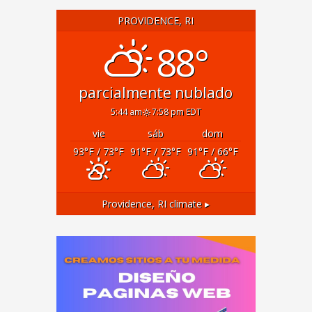
PROVIDENCE, RI
88°
parcialmente nublado
5:44 am
7:58 pm EDT
vie
sáb
dom
93
°F
/ 73
°F
91
°F
/ 73
°F
91
°F
/ 66
°F
Providence, RI
climate ▸