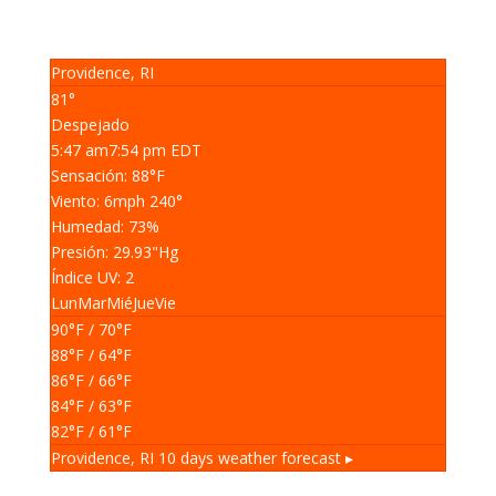
Providence, RI
81°
Despejado
5:47 am
7:54 pm EDT
Sensación: 88
°F
Viento: 6
mph
240
°
Humedad: 73
%
Presión: 29.93
"Hg
Índice UV: 2
Lun
Mar
Mié
Jue
Vie
90
°F
/ 70
°F
88
°F
/ 64
°F
86
°F
/ 66
°F
84
°F
/ 63
°F
82
°F
/ 61
°F
Providence, RI
10 days weather forecast ▸