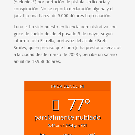
(*felonies*) por portación de pistola sin licencia y
conspiración.
No se reporta declaración alguna y el
juez fijó una fianza de 5.000 dólares bajo caución.
Luna Jr. ha sido puesto en licencia administrativa con
goce de sueldo desde el pasado 5 de mayo, según
informó Josh Estrella, portavoz del alcalde Brett
Smiley, quien
precisó que Luna Jr. ha prestado servicios
a la ciudad desde marzo de 2023 y percibe un salario
anual de 47.958 dólares.
PROVIDENCE, RI
77°
parcialmente nublado
5:47 am
7:54 pm EDT
lun
mar
mié