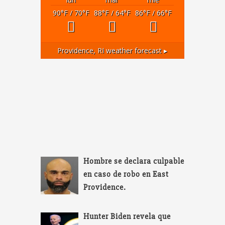
90
°F
/ 70
°F
88
°F
/ 64
°F
86
°F
/ 66
°F
Providence, RI
weather forecast ▸
Hombre se declara culpable
en caso de robo en East
Providence.
Hunter Biden revela que