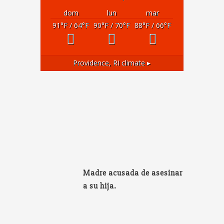
dom
lun
mar
91
°F
/ 64
°F
90
°F
/ 70
°F
88
°F
/ 66
°F
Providence, RI
climate ▸
Madre acusada de asesinar
a su hija.