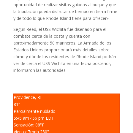
oportunidad de realizar visitas guiadas al buque y que
la tripulación pueda disfrutar de tiempo en tierra firme
y de todo lo que Rhode Island tiene para ofrecer».
Según Reed, el USS Wichita fue diseñado para el
combate cerca de la costa y cuenta con
aproximadamente 50 marineros.
La Armada de los
Estados Unidos proporcionará más detalles sobre
cómo y dónde los residentes de Rhode Island podrán
ver de cerca el USS Wichita en una fecha posterior,
informaron las autoridades.
Providence, RI
81°
Parcialmente nublado
5:45 am
7:56 pm EDT
Sensación: 88
°F
Viento: 7
mph
230
°