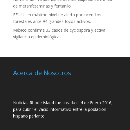
de metanfetaminas y fentanilo.
EE.UU. en máximo nivel de alerta por incendios
forestales ante 94 grandes focos activos.
México confirma 33 casos de cyclospora y activa
vigilancia epidemiológica
Acerca de Nosotros
Noticias Rhode Island fue creada el 4 de Enero 2016,
para cubrir el vacío informativo entre la población
hispano parlante