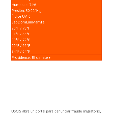
Humedad: 74
%
Presión: 30.02
"Hg
Índice UV: 0
Sáb
Dom
Lun
Mar
Mié
90
°F
/ 73
°F
91
°F
/ 66
°F
90
°F
/ 72
°F
90
°F
/ 66
°F
84
°F
/ 64
°F
Providence, RI
climate ▸
USCIS abre un portal para denunciar fraude migratorio,