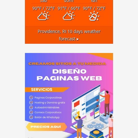
sáb
dom
lun
90
°F
/ 72
°F
91
°F
/ 66
°F
90
°F
/ 72
°F
Providence, RI
10 days weather
forecast ▸