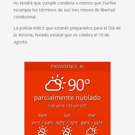
no tendrá que cumplir condena a menos que Durfee
incumpla los términos de sus tres meses de libertad
condicional.
La policía indicó que estarán preparados para el Día de
la Victoria, feriado estatal que se celebra el 10 de
agosto.
PROVIDENCE, RI
90°
parcialmente nublado
5:46 am
7:55 pm EDT
dom
lun
mar
91
°F
/ 64
°F
90
°F
/ 70
°F
88
°F
/ 66
°F