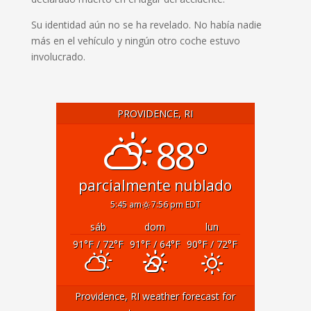
Su identidad aún no se ha revelado.
No había nadie
más en el vehículo y ningún otro coche estuvo
involucrado.
PROVIDENCE, RI
88°
parcialmente nublado
5:45 am
7:56 pm EDT
sáb
dom
lun
91
°F
/ 72
°F
91
°F
/ 64
°F
90
°F
/ 72
°F
Providence, RI
weather forecast for