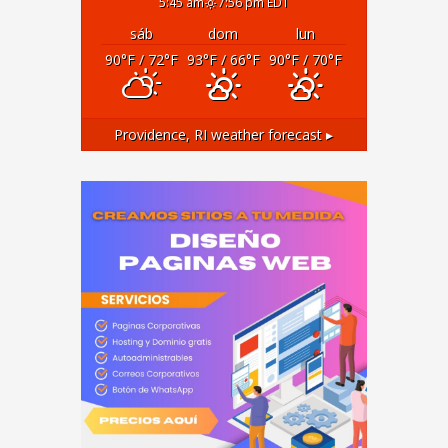
5:45 am
7:56 pm EDT
sáb
dom
lun
90
°F
/ 72
°F
93
°F
/ 66
°F
90
°F
/ 70
°F
Providence, RI
weather forecast ▸