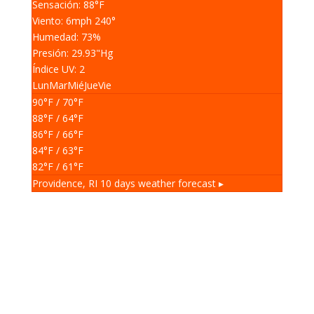
Sensación: 88
°F
Viento: 6
mph
240
°
Humedad: 73
%
Presión: 29.93
"Hg
Índice UV: 2
Lun
Mar
Mié
Jue
Vie
90
°F
/ 70
°F
88
°F
/ 64
°F
86
°F
/ 66
°F
84
°F
/ 63
°F
82
°F
/ 61
°F
Providence, RI
10 days weather forecast ▸