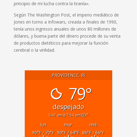
principio de mi lucha contra la tiranía».
Según The Washington Post, el imperio mediático de
Jones en torno a Infowars, creada a finales de 1990,
tenía unos ingresos anuales de unos 80 millones de
dólares, y buena parte del dinero procede de su venta
de productos dietéticos para mejorar la función
cerebral o la virilidad.
PROVIDENCE, RI
79°
despejado
5:47 am
7:54 pm EDT
lun
mar
mié
90
°F
/ 70
°F
90
°F
/ 64
°F
86
°F
/ 66
°F