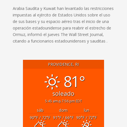
Arabia Saudita y Kuwait ‌han levantado ‌las restricciones
impuestas ​al ejército de Estados Unidos sobre el ‌uso
⁠de sus bases y ⁠su espacio aéreo tras ​el ​inicio ​de una
‌operación estadounidense para reabrir el estrecho de
Ormuz, informó el ‌jueves The Wall ​Street ​Journal, ​
citando a ‌funcionarios estadounidenses y ​sauditas .
PROVIDENCE, RI
81°
soleado
5:45 am
7:56 pm EDT
sáb
dom
lun
90
°F
/ 72
°F
91
°F
/ 66
°F
90
°F
/ 72
°F