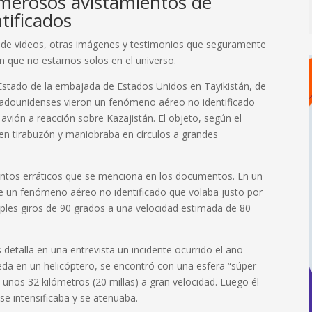
umerosos avistamientos de
tificados
ad de videos, otras imágenes y testimonios que seguramente
n que no estamos solos en el universo.
Estado de la embajada de Estados Unidos en Tayikistán, de
stadounidenses vieron un fenómeno aéreo no identificado
vión a reacción sobre Kazajistán. El objeto, según el
s en tirabuzón y maniobraba en círculos a grandes
entos erráticos que se menciona en los documentos. En un
de un fenómeno aéreo no identificado que volaba justo por
tiples giros de 90 grados a una velocidad estimada de 80
 detalla en una entrevista un incidente ocurrido el año
eda en un helicóptero, se encontró con una esfera “súper
ó unos 32 kilómetros (20 millas) a gran velocidad. Luego él
 se intensificaba y se atenuaba.