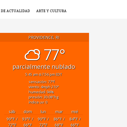
 DE ACTUALIDAD
ARTE Y CULTURA
PROVIDENCE, RI
77°
parcialmente nublado
5:45 am
7:56 pm EDT
sensación: 77
°f
viento: 4
mph
210
°
humedad: 94
%
presión: 30.08
"hg
índice uv: 0
sáb
dom
lun
mar
mié
90
°F
/
93
°F
/
90
°F
/
86
°F
/
84
°F
/
72
°F
66
°F
72
°F
68
°F
66
°F