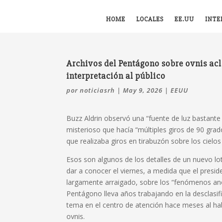
HOME
LOCALES
EE.UU
INTE
Archivos del Pentágono sobre ovnis acl
interpretación al público
por
noticiasrh
|
May 9, 2026
|
EEUU
Buzz Aldrin observó una “fuente de luz bastante 
misterioso que hacía “múltiples giros de 90 grad
que realizaba giros en tirabuzón sobre los cielos
Esos son algunos de los detalles de un nuevo l
dar a conocer el viernes, a medida que el pres
largamente arraigado,
sobre los “fenómenos anóm
Pentágono lleva años trabajando en la desclasi
tema en el centro de atención hace meses al
ha
ovnis.