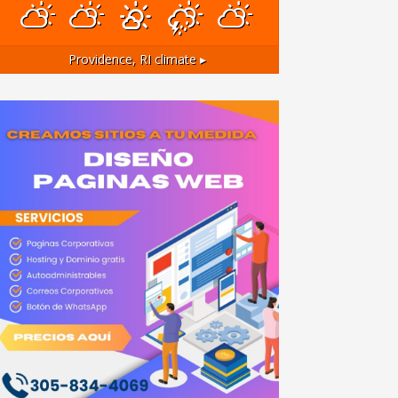
Providence, RI
climate ▸