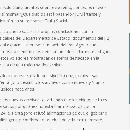
an sido transparentes sobre este tema, con estos nuevos
 sí misma: ‘¿Qué diablos está pasando?’ ¡Diviértanse y
icación en su red social Truth Social.
blico puede sacar sus propias conclusiones con la
uos cables del Departamento de Estado, documentos del FBI
os al espacio. Un nuevo sitio web del Pentágono que
eos no identificados tiene un aire decididamente antiguo,
bjetos voladores mostradas de forma destacada en la
r a la de una máquina de escribir.
idera no resueltos, lo que significa que, por diversas
l Pentágono describió los archivos como nuevos y “nunca
públicos hace años.
e los nuevos archivos, advirtiendo que los videos de tales
ersados por quienes no están familiarizados con la
2024, el Pentágono refutó afirmaciones de que el gobierno
lienígena o confirmado pruebas de vida extraterrestre.