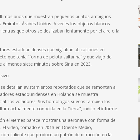
os últimos años que muestran pequeños puntos ambiguos
os Emiratos Árabes Unidos. A veces los objetos blancos
entras que otros se deslizaban lentamente por el aire o la
litares estadounidenses que vigilaban ubicaciones en
to que tenía “forma de pelota saltarina” y que viajó de
 al menos siete minutos sobre Siria en 2023.
sivo.
e se detallan avistamientos reportados que se remontan a
viadores estadounidenses en Holanda se muestra
platillos voladores. Sus homólogos suecos también los
ltura actualmente conocida en la Tierra”, indicó el informe.
ción el viernes parece mostrar una aeronave con forma de
e. El video, tomado en 2013 en Oriente Medio,
ón caliente que produce un patrón de difracción en la