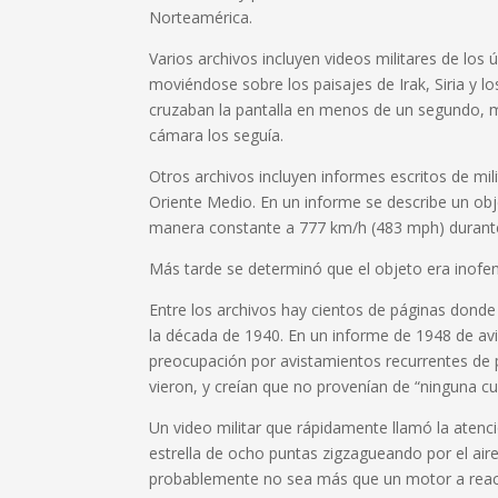
Norteamérica.
Varios archivos incluyen videos militares de l
moviéndose sobre los paisajes de Irak, Siria y l
cruzaban la pantalla en menos de un segundo, mi
cámara los seguía.
Otros archivos incluyen informes escritos de mi
Oriente Medio. En un informe se describe un obje
manera constante a 777 km/h (483 mph) durante
Más tarde se determinó que el objeto era inofen
Entre los archivos hay cientos de páginas dond
la década de 1940. En un informe de 1948 de a
preocupación por avistamientos recurrentes de 
vieron, y creían que no provenían de “ninguna cu
Un video militar que rápidamente llamó la aten
estrella de ocho puntas zigzagueando por el air
probablemente no sea más que un motor a reacci