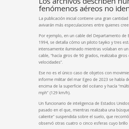
Los archivos describen n
fenómenos aéreos no iden
La publicación inicial contiene una gran cantid
avivarán más especulaciones entre
quienes cree
Por ejemplo, en un cable del Departamento de 
1994, se detalla cómo un piloto tayiko y tres e
intensamente iluminado mientras volaban en un a
cable, “hacía giros de 90 grados, realizaba giro
velocidades”.
Ese no es el único caso de objetos con movimi
informe militar del mar Egeo de 2023 se habla 
encima de la superficie del océano y hacía “múl
mph” (129 km/h).
Un funcionario de inteligencia de Estados Unidos
pasado en el que, mientras realizaba una búsqu
caliente” suspendida sobre el suelo, que recorri
observó otras cuatro o cinco esferas cuyo brillo