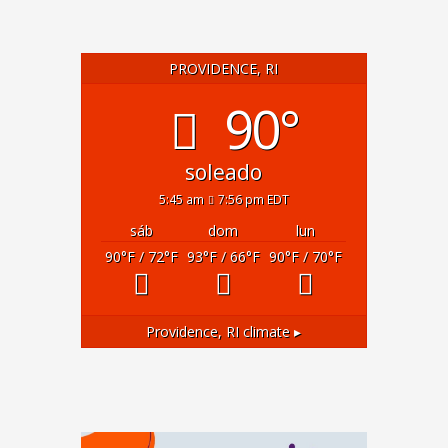
PROVIDENCE, RI
90°
soleado
5:45 am
7:56 pm EDT
sáb
dom
lun
90
°F
/ 72
°F
93
°F
/ 66
°F
90
°F
/ 70
°F
Providence, RI
climate ▸