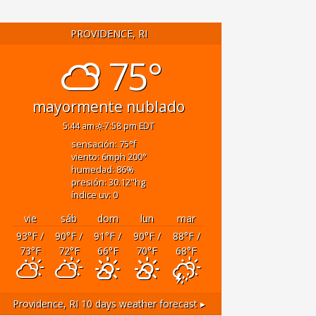
PROVIDENCE, RI
75°
mayormente nublado
5:44 am
7:58 pm EDT
sensación: 75
°f
viento: 6
mph
200
°
humedad: 86
%
presión: 30.12
"hg
índice uv: 0
vie
sáb
dom
lun
mar
93
°F
/
90
°F
/
91
°F
/
90
°F
/
88
°F
/
73
°F
72
°F
66
°F
70
°F
68
°F
Providence, RI
10 days weather forecast ▸