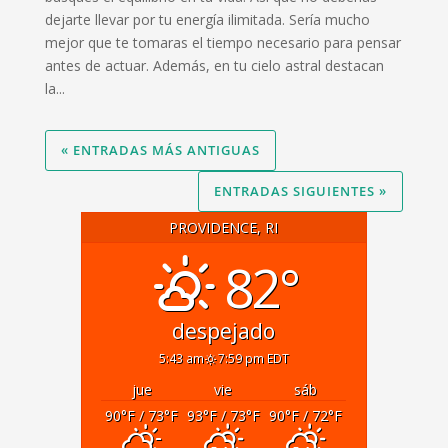
dejarte llevar por tu energía ilimitada. Sería mucho
mejor que te tomaras el tiempo necesario para pensar
antes de actuar. Además, en tu cielo astral destacan
la...
« ENTRADAS MÁS ANTIGUAS
ENTRADAS SIGUIENTES »
PROVIDENCE, RI
82°
despejado
5:43 am
7:59 pm EDT
jue
vie
sáb
90
°F
/ 73
°F
93
°F
/ 73
°F
90
°F
/ 72
°F