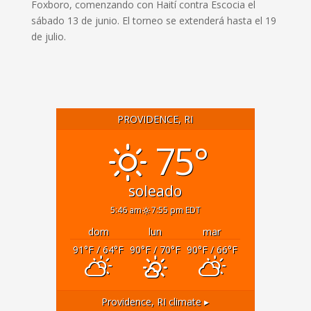
Foxboro, comenzando con Haití contra Escocia el
sábado 13 de junio. El torneo se extenderá hasta el 19
de julio.
PROVIDENCE, RI
75°
soleado
5:46 am
7:55 pm EDT
dom
lun
mar
91
°F
/ 64
°F
90
°F
/ 70
°F
90
°F
/ 66
°F
Providence, RI
climate ▸