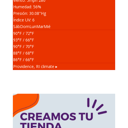
Viento: 5
mph
280
°
Humedad: 56
%
Presión: 30.08
"Hg
Índice UV: 6
Sáb
Dom
Lun
Mar
Mié
90
°F
/ 72
°F
93
°F
/ 66
°F
90
°F
/ 70
°F
88
°F
/ 68
°F
86
°F
/ 66
°F
Providence, RI
climate ▸