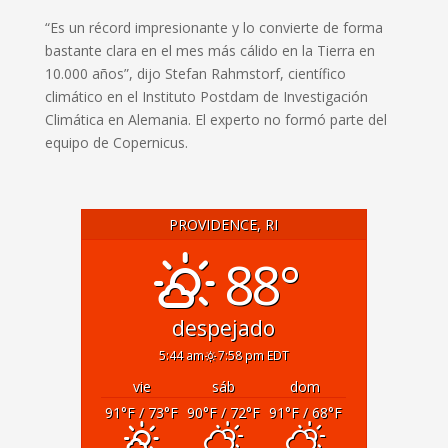
“Es un récord impresionante y lo convierte de forma
bastante clara en el mes más cálido en la Tierra en
10.000 años”, dijo Stefan Rahmstorf, científico
climático en el Instituto Postdam de Investigación
Climática en Alemania. El experto no formó parte del
equipo de Copernicus.
PROVIDENCE, RI
88°
despejado
5:44 am
7:58 pm EDT
vie
sáb
dom
91
°F
/ 73
°F
90
°F
/ 72
°F
91
°F
/ 68
°F