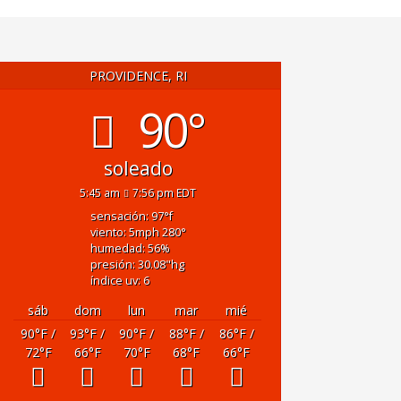
PROVIDENCE, RI
90°
soleado
5:45 am
7:56 pm EDT
sensación: 97
°f
viento: 5
mph
280
°
humedad: 56
%
presión: 30.08
"hg
índice uv: 6
sáb
dom
lun
mar
mié
90
°F
/
93
°F
/
90
°F
/
88
°F
/
86
°F
/
72
°F
66
°F
70
°F
68
°F
66
°F