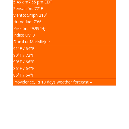
5:46 am
7:55 pm EDT
Sensación: 77
°F
Viento: 5
mph
210
°
Humedad: 79
%
Presión: 29.99
"Hg
Índice UV: 0
Dom
Lun
Mar
Mié
Jue
91
°F
/ 64
°F
90
°F
/ 72
°F
90
°F
/ 66
°F
86
°F
/ 64
°F
86
°F
/ 64
°F
Providence, RI
10 days weather forecast ▸