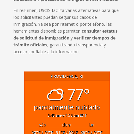
En resumen, USCIS facilita varias alternativas para que
los solicitantes puedan seguir sus casos de
inmigración. Ya sea por internet o por teléfono, las
herramientas disponibles permiten
consultar estatus
de solicitud de inmigración
y
verificar tiempos de
trámite oficiales
, garantizando transparencia y
acceso confiable a la información.
PROVIDENCE, RI
77°
parcialmente nublado
5:45 am
7:56 pm EDT
sáb
dom
lun
90
°F
/ 72
°F
91
°F
/ 68
°F
88
°F
/ 72
°F