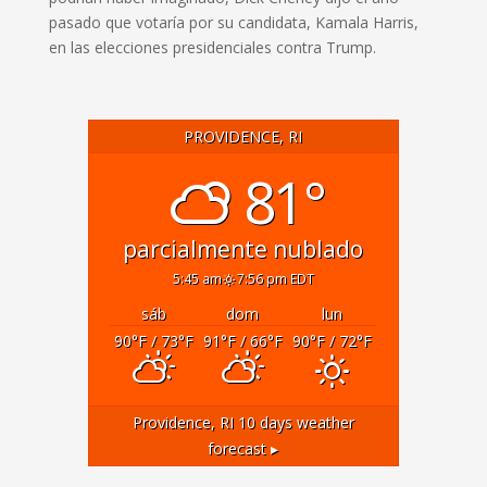
pasado que votaría por su candidata, Kamala Harris,
en las elecciones presidenciales contra Trump.
PROVIDENCE, RI
81°
parcialmente nublado
5:45 am
7:56 pm EDT
sáb
dom
lun
90
°F
/ 73
°F
91
°F
/ 66
°F
90
°F
/ 72
°F
Providence, RI
10 days weather
forecast ▸