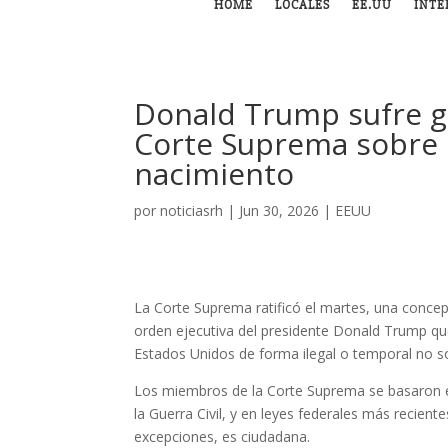
HOME
LOCALES
EE.UU
INTE
Donald Trump sufre gr
Corte Suprema sobre 
nacimiento
por
noticiasrh
|
Jun 30, 2026
|
EEUU
La Corte Suprema ratificó el martes, una conce
orden ejecutiva del presidente Donald Trump qu
Estados Unidos de forma ilegal o temporal no 
Los miembros de la Corte Suprema se basaron e
la Guerra Civil, y en leyes federales más recien
excepciones, es ciudadana.