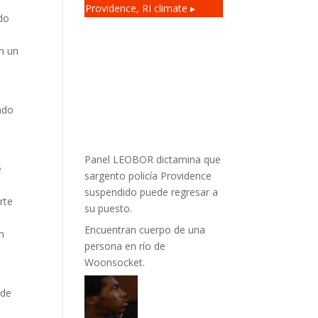
Providence, RI
climate ▸
ado
en un
ado
Panel LEOBOR dictamina que
e
sargento policía Providence
suspendido puede regresar a
rte
su puesto.
Encuentran cuerpo de una
n
persona en río de
Woonsocket.
 de