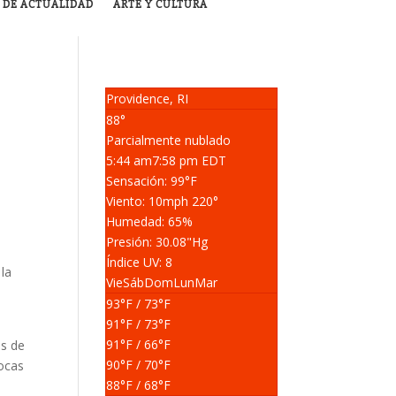
 DE ACTUALIDAD
ARTE Y CULTURA
Providence, RI
88°
Parcialmente nublado
5:44 am
7:58 pm EDT
Sensación: 99
°F
Viento: 10
mph
220
°
Humedad: 65
%
Presión: 30.08
"Hg
Índice UV: 8
 la
Vie
Sáb
Dom
Lun
Mar
93
°F
/ 73
°F
91
°F
/ 73
°F
91
°F
/ 66
°F
és de
90
°F
/ 70
°F
pocas
88
°F
/ 68
°F