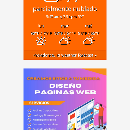
parcialmente nublado
5:47 am
7:54 pm EDT
lun
mar
mié
90
°F
/ 70
°F
88
°F
/ 64
°F
86
°F
/ 66
°F
Providence, RI
weather forecast ▸