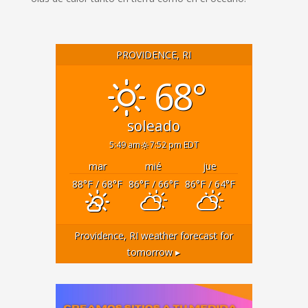
PROVIDENCE, RI
68°
soleado
5:49 am
7:52 pm EDT
mar
mié
jue
88
°F
/ 68
°F
86
°F
/ 66
°F
86
°F
/ 64
°F
Providence, RI
weather forecast for
tomorrow ▸