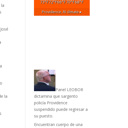
73
°F
72
°F
66
°F
70
°F
68
°F
 la
s
Providence, RI
climate ▸
 José
a
la
ro
Panel LEOBOR
e la
dictamina que sargento
policía Providence
suspendido puede regresar a
s
su puesto.
Encuentran cuerpo de una