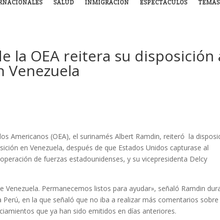
RNACIONALES
SALUD
INMIGRACIÓN
ESPECTÁCULOS
TEMAS
de la OEA reitera su disposición 
en Venezuela
ados Americanos (OEA), el surinamés Albert Ramdin, reiteró la disposi
sición en Venezuela, después de que Estados Unidos capturase al
operación de fuerzas estadounidenses, y su vicepresidenta Delcy
o de Venezuela. Permanecemos listos para ayudar», señaló Ramdin dur
 a Perú, en la que señaló que no iba a realizar más comentarios sobre 
nciamientos que ya han sido emitidos en días anteriores.