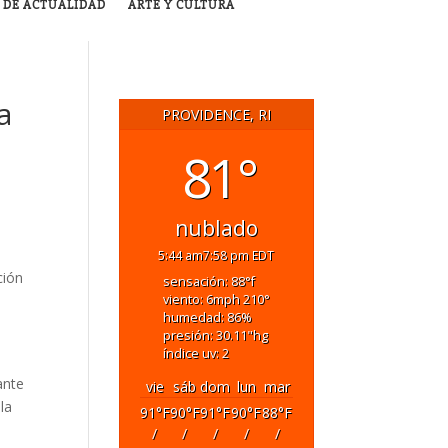
 DE ACTUALIDAD
ARTE Y CULTURA
a
PROVIDENCE, RI
81°
nublado
5:44 am
7:58 pm EDT
ción
sensación: 88
°f
viento: 6
mph
210
°
humedad: 86
%
presión: 30.11
"hg
índice uv: 2
ante
vie
sáb
dom
lun
mar
la
91
°F
90
°F
91
°F
90
°F
88
°F
/
/
/
/
/