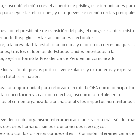
a, suscribió el miércoles el acuerdo de privilegios e inmunidades para
para seguir las elecciones, y este jueves se reunió con las principale
 con el presidente de transición del país, el congresista derechista
ernando Rospigliosi, y las autoridades electorales.
e, a la brevedad, la estabilidad política y económica necesaria para l
ciones, tras los esfuerzos de Estados Unidos orientados a la
ica, según informó la Presidencia de Perú en un comunicado.
e liberación de presos políticos venezolanos y extranjeros y expresó 
su total culminación.
uye una oportunidad para reforzar el rol de la OEA como principal fo
 la concertación y la acción colectiva, así como a fortalecer la
los el crimen organizado transnacional y los impactos humanitarios d
eve dentro del organismo interamericano un sistema más sólido, má
 los derechos humanos sin posicionamientos ideológicos.
ooperando con los órganos competentes —Comisión Interamericana de