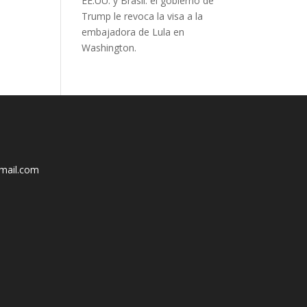
EE.UU. y Brasil: el gobierno de
Trump le revoca la visa a la
embajadora de Lula en
Washington.
mail.com