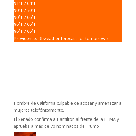
91
°F
/ 64
°F
90
°F
/ 70
°F
90
°F
/ 66
°F
86
°F
/ 66
°F
86
°F
/ 66
°F
Providence, RI
weather forecast for tomorrow ▸
Hombre de California culpable de acosar y amenazar a
mujeres telefónicamente.
El Senado confirma a Hamilton al frente de la FEMA y
aprueba a más de 70 nominados de Trump