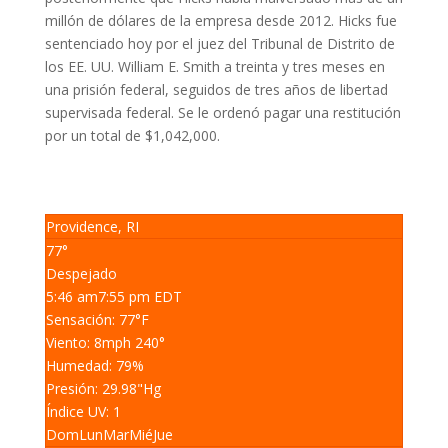
millón de dólares de la empresa desde 2012.
Hicks fue
sentenciado hoy por el juez del Tribunal de Distrito de
los EE. UU. William E. Smith a treinta y tres meses en
una prisión federal, seguidos de tres años de libertad
supervisada federal.
Se le ordenó pagar una restitución
por un total de $1,042,000.
Providence, RI
77°
Despejado
5:46 am
7:55 pm EDT
Sensación: 77
°F
Viento: 8
mph
240
°
Humedad: 79
%
Presión: 29.98
"Hg
Índice UV: 1
Dom
Lun
Mar
Mié
Jue