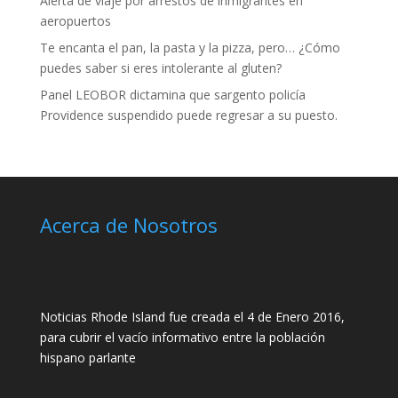
Alerta de viaje por arrestos de inmigrantes en
aeropuertos
Te encanta el pan, la pasta y la pizza, pero… ¿Cómo
puedes saber si eres intolerante al gluten?
Panel LEOBOR dictamina que sargento policía
Providence suspendido puede regresar a su puesto.
Acerca de Nosotros
Noticias Rhode Island fue creada el 4 de Enero 2016,
para cubrir el vacío informativo entre la población
hispano parlante