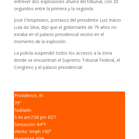
entrever dos explosiones afuera del tribunal, con 20
segundos entre la primera y la segunda.
José Chrispiniano, portavoz del presidente Luiz Inácio
Lula da Silva, dijo que el gobernante de 79 años no
estaba en el palacio presidencial vecino en el
momento de la explosión.
La policía suspendió todos los accesos a la zona
donde se encuentran el Supremo Tribunal Federal, el
Congreso y el palacio presidencial.
Providence, RI
79°
Nublado
5:44 am
7:58 pm EDT
Sensación: 84
°F
Viento: 5
mph
190
°
Humedad: 90
%