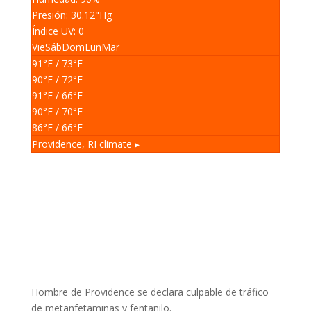
Presión: 30.12
"Hg
Índice UV: 0
Vie
Sáb
Dom
Lun
Mar
91
°F
/ 73
°F
90
°F
/ 72
°F
91
°F
/ 66
°F
90
°F
/ 70
°F
86
°F
/ 66
°F
Providence, RI
climate ▸
Hombre de Providence se declara culpable de tráfico
de metanfetaminas y fentanilo.