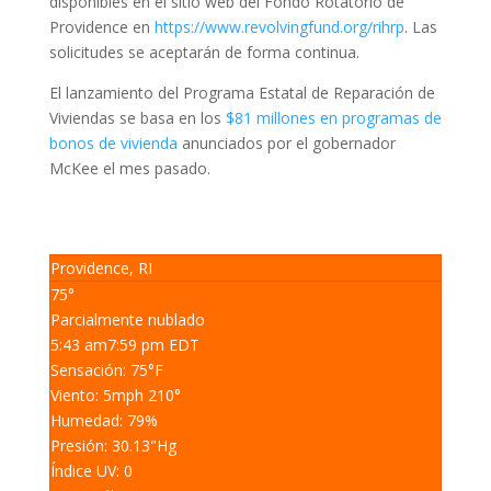
disponibles en el sitio web del Fondo Rotatorio de
Providence en
https://www.revolvingfund.org/
rihrp
. Las
solicitudes se aceptarán de forma continua.
El lanzamiento del Programa Estatal de Reparación de
Viviendas se basa en los
$81 millones en programas de
bonos de viviend
a
anunciados por el gobernador
McKee el mes pasado.
Providence, RI
75°
Parcialmente nublado
5:43 am
7:59 pm EDT
Sensación: 75
°F
Viento: 5
mph
210
°
Humedad: 79
%
Presión: 30.13
"Hg
Índice UV: 0