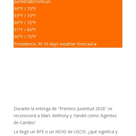
Jue
Vie
Sáb
Dom
Lun
90
°F
/ 73
°F
93
°F
/ 73
°F
90
°F
/ 72
°F
91
°F
/ 66
°F
90
°F
/ 72
°F
Providence, RI
10 days weather forecast ▸
Durante la entrega de “Premios Juventud 2026” se
reconocerá a Marc Anthony y Yandel como ‘Agentes
de Cambio’
Le llegó un RFE o un NOID de USCIS: ¿qué significa y