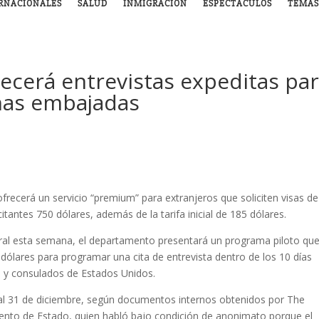
RNACIONALES
SALUD
INMIGRACIÓN
ESPECTÁCULOS
TEMAS
ecerá entrevistas expeditas pa
unas embajadas
recerá un servicio “premium” para extranjeros que soliciten visas de
citantes 750 dólares, además de la tarifa inicial de 185 dólares.
deral esta semana, el departamento presentará un programa piloto qu
0 dólares para programar una cita de entrevista dentro de los 10 días
 y consulados de Estados Unidos.
io al 31 de diciembre, según documentos internos obtenidos por The
ento de Estado, quien habló bajo condición de anonimato porque el