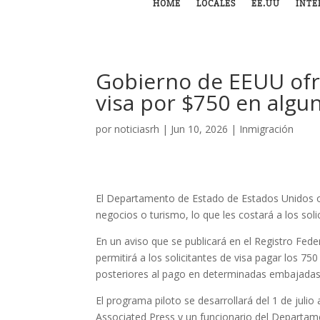
HOME
LOCALES
EE.UU
INTE
Gobierno de EEUU ofr
visa por $750 en alg
por
noticiasrh
|
Jun 10, 2026
|
Inmigración
El Departamento de Estado de Estados Unidos of
negocios o turismo, lo que les costará a los soli
En un aviso que se publicará en el Registro Fe
permitirá a los solicitantes de visa pagar los 75
posteriores al pago en determinadas embajadas
El programa piloto se desarrollará del 1 de jul
Associated Press y un funcionario del Departam