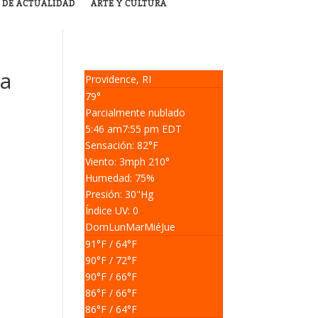
 DE ACTUALIDAD
ARTE Y CULTURA
ra
Providence, RI
79°
Parcialmente nublado
5:46 am
7:55 pm EDT
Sensación: 82
°F
Viento: 3
mph
210
°
Humedad: 75
%
Presión: 30
"Hg
Índice UV: 0
Dom
Lun
Mar
Mié
Jue
e
91
°F
/ 64
°F
90
°F
/ 72
°F
90
°F
/ 66
°F
86
°F
/ 66
°F
86
°F
/ 64
°F