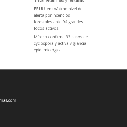
metanfetaminas y fentanilo.
EE.UU. en máximo nivel de
alerta por incendios
forestales ante 94 grandes
focos activos.
México confirma 33 casos de
cyclospora y activa vigilancia
epidemiológica
mail.com