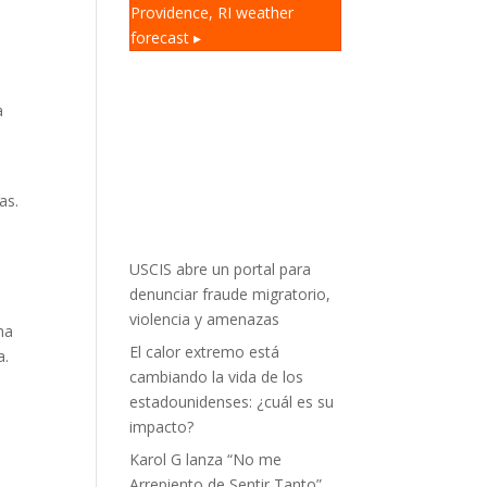
Providence, RI
weather
forecast ▸
a
e
as.
USCIS abre un portal para
denunciar fraude migratorio,
violencia y amenazas
ma
El calor extremo está
a.
cambiando la vida de los
estadounidenses: ¿cuál es su
impacto?
Karol G lanza “No me
Arrepiento de Sentir Tanto”,