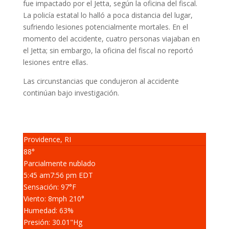
fue impactado por el Jetta, según la oficina del fiscal.
La policía estatal lo halló a poca distancia del lugar,
sufriendo lesiones potencialmente mortales.
En el
momento del accidente, cuatro personas viajaban en
el Jetta; sin embargo, la oficina del fiscal no reportó
lesiones entre ellas.
Las circunstancias que condujeron al accidente
continúan bajo investigación.
Providence, RI
88°
Parcialmente nublado
5:45 am
7:56 pm EDT
Sensación: 97
°F
Viento: 8
mph
210
°
Humedad: 63
%
Presión: 30.01
"Hg