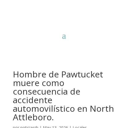
Hombre de Pawtucket
muere como
consecuencia de
accidente
automovilístico en North
Attleboro.
por
noticiasrh
|
May 13, 2026
|
Locales