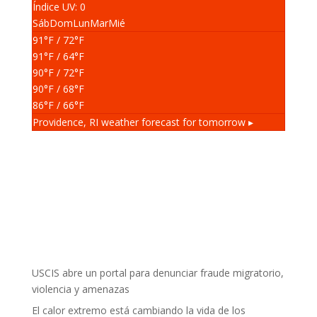
Índice UV: 0
Sáb
Dom
Lun
Mar
Mié
91
°F
/ 72
°F
91
°F
/ 64
°F
90
°F
/ 72
°F
90
°F
/ 68
°F
86
°F
/ 66
°F
Providence, RI
weather forecast for tomorrow ▸
USCIS abre un portal para denunciar fraude migratorio,
violencia y amenazas
El calor extremo está cambiando la vida de los