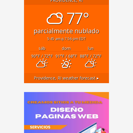
PROVIDENCE, RI
77°
parcialmente nublado
5:45 am
7:56 pm EDT
sáb
dom
lun
90
°F
/ 72
°F
91
°F
/ 68
°F
88
°F
/ 72
°F
Providence, RI
weather forecast ▸