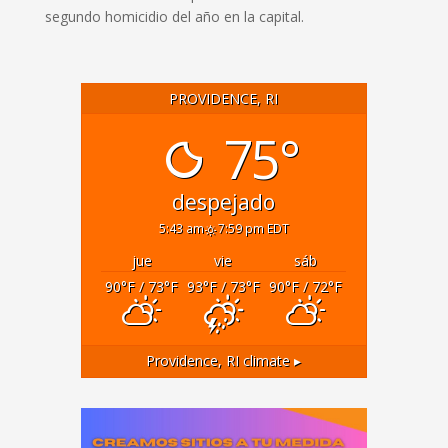
segundo homicidio del año en la capital.
PROVIDENCE, RI
75°
despejado
5:43 am
7:59 pm EDT
jue
vie
sáb
90
°F
/ 73
°F
93
°F
/ 73
°F
90
°F
/ 72
°F
Providence, RI
climate ▸