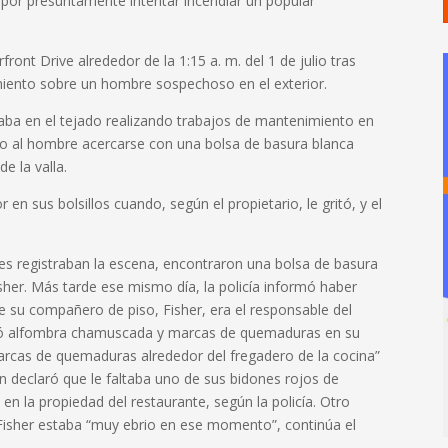
por presuntamente intentar incendiar un popular
ront Drive alrededor de la 1:15 a. m. del 1 de julio tras
cimiento sobre un hombre sospechoso en el exterior.
traba en el tejado realizando trabajos de mantenimiento en
 vio al hombre acercarse con una bolsa de basura blanca
de la valla.
n sus bolsillos cuando, según el propietario, le gritó, y el
ntes registraban la escena, encontraron una bolsa de basura
sher.
Más tarde ese mismo día, la policía informó haber
 su compañero de piso, Fisher, era el responsable del
ró alfombra chamuscada y marcas de quemaduras en su
marcas de quemaduras alrededor del fregadero de la cocina”
 declaró que le faltaba uno de sus bidones rojos de
 en la propiedad del restaurante, según la policía.
Otro
Fisher estaba “muy ebrio en ese momento”, continúa el