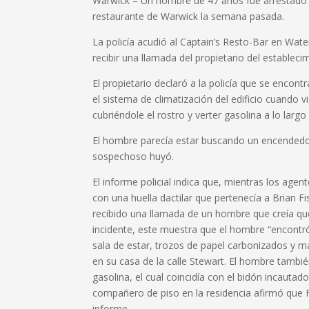
Warwick –
Un hombre de 47 años fue arrestado 
restaurante de Warwick la semana pasada.
La policía acudió al Captain’s Resto-Bar en Waterf
recibir una llamada del propietario del estable
El propietario declaró a la policía que se encon
el sistema de climatización del edificio cuando
cubriéndole el rostro y verter gasolina a lo largo 
El hombre parecía estar buscando un encendedor e
sospechoso huyó.
El informe policial indica que, mientras los age
con una huella dactilar que pertenecía a Brian Fi
recibido una llamada de un hombre que creía que
incidente, este muestra
que el hombre “encont
sala de estar, trozos de papel carbonizados y 
en su casa de la calle Stewart.
El hombre también
gasolina, el cual coincidía con el bidón incautado
compañero de piso en la residencia afirmó que 
informe.