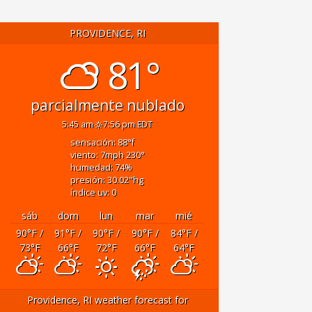
PROVIDENCE, RI
81°
parcialmente nublado
5:45 am
7:56 pm EDT
sensación: 88
°f
viento: 7
mph
230
°
humedad: 74
%
presión: 30.02
"hg
índice uv: 0
sáb
dom
lun
mar
mié
90
°F
/
91
°F
/
90
°F
/
90
°F
/
84
°F
/
73
°F
66
°F
72
°F
66
°F
64
°F
Providence, RI
weather forecast for