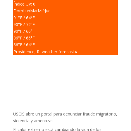
Índice UV: 0
Dom
Lun
Mar
Mié
Jue
91
°F
/ 64
°F
90
°F
/ 72
°F
90
°F
/ 66
°F
86
°F
/ 66
°F
86
°F
/ 64
°F
Providence, RI
weather forecast ▸
USCIS abre un portal para denunciar fraude migratorio,
violencia y amenazas
El calor extremo está cambiando la vida de los