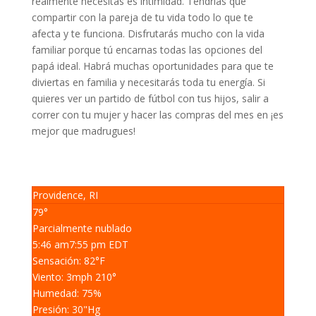
realmente necesitas es intimidad. Tendrías que
compartir con la pareja de tu vida todo lo que te
afecta y te funciona. Disfrutarás mucho con la vida
familiar porque tú encarnas todas las opciones del
papá ideal. Habrá muchas oportunidades para que te
diviertas en familia y necesitarás toda tu energía. Si
quieres ver un partido de fútbol con tus hijos, salir a
correr con tu mujer y hacer las compras del mes en ¡es
mejor que madrugues!
Providence, RI
79°
Parcialmente nublado
5:46 am
7:55 pm EDT
Sensación: 82
°F
Viento: 3
mph
210
°
Humedad: 75
%
Presión: 30
"Hg