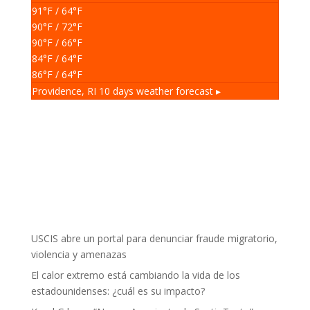
91
°F
/ 64
°F
90
°F
/ 72
°F
90
°F
/ 66
°F
84
°F
/ 64
°F
86
°F
/ 64
°F
Providence, RI
10 days weather forecast ▸
USCIS abre un portal para denunciar fraude migratorio,
violencia y amenazas
El calor extremo está cambiando la vida de los
estadounidenses: ¿cuál es su impacto?