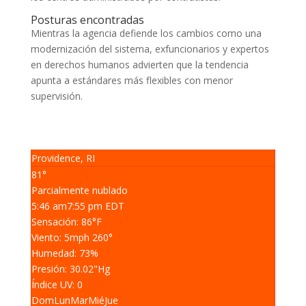
Posturas encontradas
Mientras la agencia defiende los cambios como una
modernización del sistema, exfuncionarios y expertos
en derechos humanos advierten que la tendencia
apunta a estándares más flexibles con menor
supervisión.
Providence, RI
81°
Parcialmente nublado
5:46 am
7:55 pm EDT
Sensación: 86
°F
Viento: 5
mph
260
°
Humedad: 73
%
Presión: 30.02
"Hg
Índice UV: 0
Dom
Lun
Mar
Mié
Jue