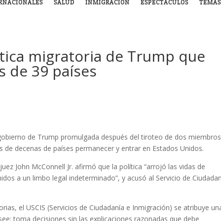
RNACIONALES
SALUD
INMIGRACIÓN
ESPECTÁCULOS
TEMAS
lítica migratoria de Trump que
s de 39 países
del gobierno de Trump promulgada después del tiroteo de dos miembro
tes de decenas de países permanecer y entrar en Estados Unidos.
juez John McConnell Jr. afirmó que la política “arrojó las vidas de
idos a un limbo legal indeterminado”, y acusó al Servicio de Ciudadan
orias, el USCIS (Servicios de Ciudadanía e Inmigración) se atribuye un
see; toma decisiones sin las explicaciones razonadas que debe