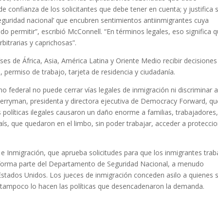
de confianza de los solicitantes que debe tener en cuenta; y justifica 
eguridad nacional’ que encubren sentimientos antiinmigrantes cuya
do permitir”, escribió McConnell. “En términos legales, eso significa 
rbitrarias y caprichosas”.
íses de África, Asia, América Latina y Oriente Medio recibir decisiones
o, permiso de trabajo, tarjeta de residencia y ciudadanía.
rno federal no puede cerrar vías legales de inmigración ni discriminar a
 Perryman, presidenta y directora ejecutiva de Democracy Forward, qu
 políticas ilegales causaron un daño enorme a familias, trabajadores
aís, que quedaron en el limbo, sin poder trabajar, acceder a protecci
a e Inmigración, que aprueba solicitudes para que los inmigrantes trab
e forma parte del Departamento de Seguridad Nacional, a menudo
Estados Unidos. Los jueces de inmigración conceden asilo a quienes 
, y tampoco lo hacen las políticas que desencadenaron la demanda.