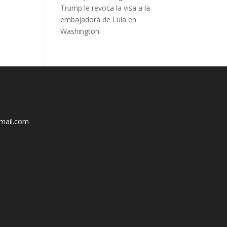
Trump le revoca la visa a la
embajadora de Lula en
Washington.
mail.com