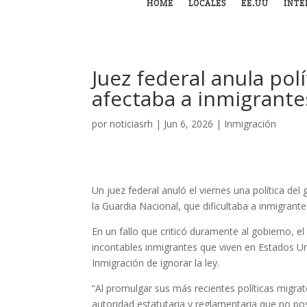
HOME
LOCALES
EE.UU
INTE
Juez federal anula po
afectaba a inmigrante
por
noticiasrh
|
Jun 6, 2026
|
Inmigración
Un juez federal anuló el viernes una política 
la Guardia Nacional, que dificultaba a inmigran
En un fallo que criticó duramente al gobierno, el 
incontables inmigrantes que viven en Estados Un
Inmigración de ignorar la ley.
“Al promulgar sus más recientes políticas migrat
autoridad estatutaria y reglamentaria que no po