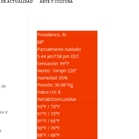
 DE ACTUALIDAD
ARTE Y CULTURA
Providence, RI
88°
Parcialmente nublado
5:44 am
7:58 pm EDT
Sensación: 99
°F
Viento: 10
mph
220
°
Humedad: 65
%
Presión: 30.08
"Hg
s de
Índice UV: 8
Vie
Sáb
Dom
Lun
Mar
93
°F
/ 73
°F
ía e
91
°F
/ 73
°F
91
°F
/ 66
°F
90
°F
/ 70
°F
a
88
°F
/ 68
°F