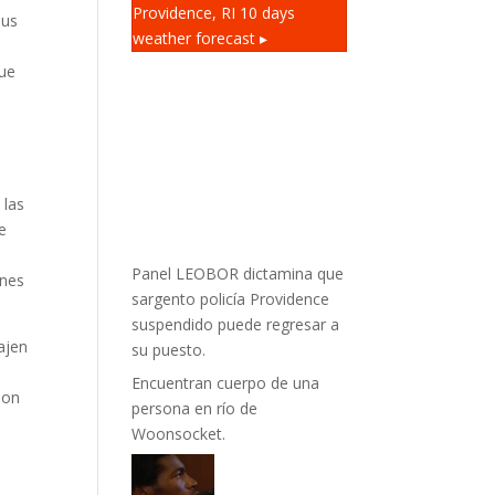
Providence, RI
10 days
sus
weather forecast ▸
que
 las
e
,
Panel LEOBOR dictamina que
ones
sargento policía Providence
suspendido puede regresar a
ajen
su puesto.
Encuentran cuerpo de una
son
persona en río de
Woonsocket.