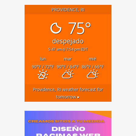
PROVIDENCE, RI
75°
despejado
5:47 am
7:54 pm EDT
lun
mar
mié
90
°F
/ 72
°F
90
°F
/ 64
°F
86
°F
/ 66
°F
Providence, RI
weather forecast for
tomorrow ▸