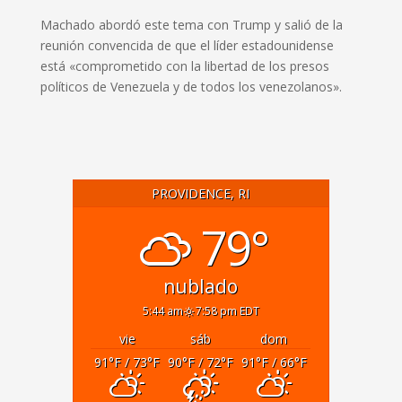
Machado abordó este tema con Trump y salió de la
reunión convencida de que el líder estadounidense
está «comprometido con la libertad de los presos
políticos de Venezuela y de todos los venezolanos».
PROVIDENCE, RI
79°
nublado
5:44 am
7:58 pm EDT
vie
sáb
dom
91
°F
/ 73
°F
90
°F
/ 72
°F
91
°F
/ 66
°F