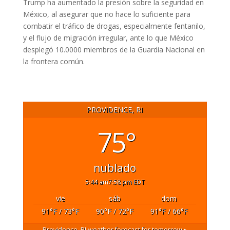
Trump ha aumentado la presión sobre la seguridad en
México, al asegurar que no hace lo suficiente para
combatir el tráfico de drogas, especialmente fentanilo,
y el flujo de migración irregular, ante lo que México
desplegó 10.0000 miembros de la Guardia Nacional en
la frontera común.
PROVIDENCE, RI
75°
nublado
5:44 am
7:58 pm EDT
vie
sáb
dom
91
°F
/ 73
°F
90
°F
/ 72
°F
91
°F
/ 66
°F
Providence, RI
weather forecast for tomorrow ▸