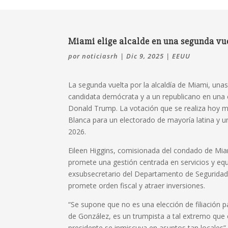
Miami elige alcalde en una segunda vue
por
noticiasrh
|
Dic 9, 2025
|
EEUU
La segunda vuelta por la alcaldía de Miami, una
candidata demócrata y a un republicano en una 
Donald Trump. La votación que se realiza hoy m
Blanca para un electorado de mayoría latina y u
2026.
Eileen Higgins, comisionada del condado de Mi
promete una gestión centrada en servicios y equ
exsubsecretario del Departamento de Seguridad
promete orden fiscal y atraer inversiones.
“Se supone que no es una elección de filiación pa
de González, es un trumpista a tal extremo qu
presidente se inmiscuya en asuntos tan locales”