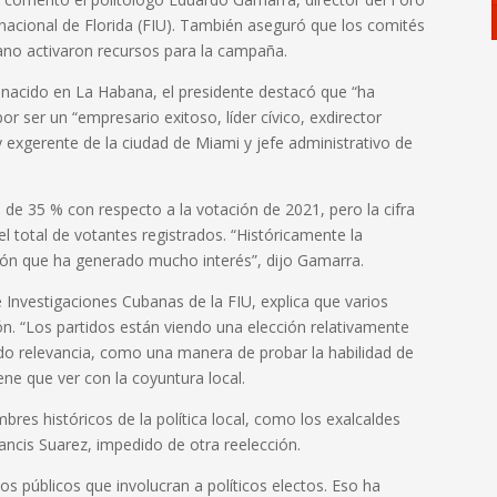
rnacional de Florida (FIU). También aseguró que los comités
ano activaron recursos para la campaña.
nacido en La Habana, el presidente destacó que “ha
r ser un “empresario exitoso, líder cívico, exdirector
y exgerente de la ciudad de Miami y jefe administrativo de
de 35 % con respecto a la votación de 2021, pero la cifra
el total de votantes registrados. “Históricamente la
cción que ha generado mucho interés”, dijo Gamarra.
de Investigaciones Cubanas de la FIU, explica que varios
ón. “Los partidos están viendo una elección relativamente
o relevancia, como una manera de probar la habilidad de
iene que ver con la coyuntura local.
res históricos de la política local, como los exalcaldes
rancis Suarez, impedido de otra reelección.
s públicos que involucran a políticos electos. Eso ha