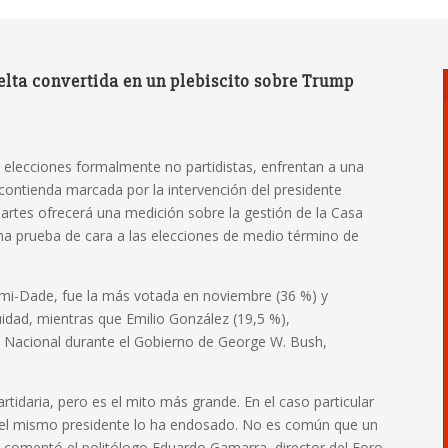
lta convertida en un plebiscito sobre Trump
s elecciones formalmente no partidistas, enfrentan a una
contienda marcada por la intervención del presidente
artes ofrecerá una medición sobre la gestión de la Casa
na prueba de cara a las elecciones de medio término de
ami-Dade, fue la más votada en noviembre (36 %) y
idad, mientras que Emilio González (19,5 %),
 Nacional durante el Gobierno de George W. Bush,
rtidaria, pero es el mito más grande. En el caso particular
e el mismo presidente lo ha endosado. No es común que un
, comentó el politólogo Eduardo Gamarra, director del Foro