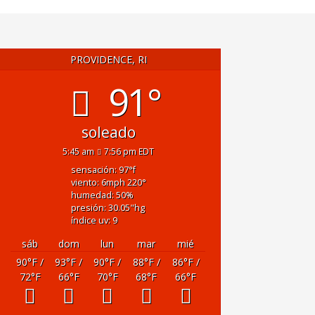
PROVIDENCE, RI
91°
soleado
5:45 am
7:56 pm EDT
sensación: 97
°f
viento: 6
mph
220
°
humedad: 50
%
presión: 30.05
"hg
índice uv: 9
sáb
dom
lun
mar
mié
90
°F
/
93
°F
/
90
°F
/
88
°F
/
86
°F
/
72
°F
66
°F
70
°F
68
°F
66
°F