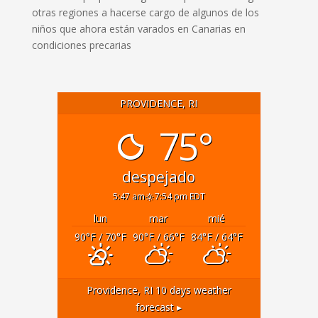
otras regiones a hacerse cargo de algunos de los
niños que ahora están varados en Canarias en
condiciones precarias
PROVIDENCE, RI
75°
despejado
5:47 am
7:54 pm EDT
lun
mar
mié
90
°F
/ 70
°F
90
°F
/ 66
°F
84
°F
/ 64
°F
Providence, RI
10 days weather
forecast ▸