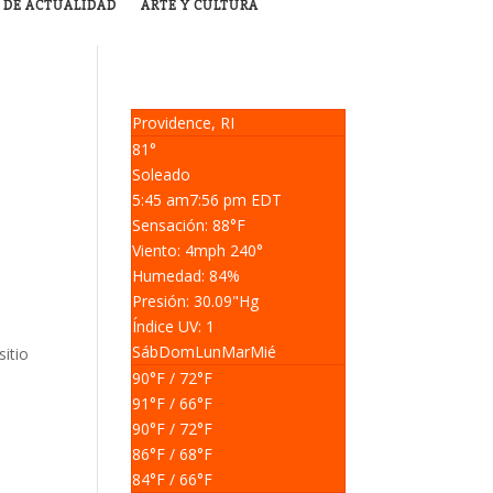
 DE ACTUALIDAD
ARTE Y CULTURA
Providence, RI
81°
Soleado
5:45 am
7:56 pm EDT
Sensación: 88
°F
Viento: 4
mph
240
°
Humedad: 84
%
Presión: 30.09
"Hg
Índice UV: 1
Sáb
Dom
Lun
Mar
Mié
sitio
90
°F
/ 72
°F
91
°F
/ 66
°F
90
°F
/ 72
°F
86
°F
/ 68
°F
84
°F
/ 66
°F