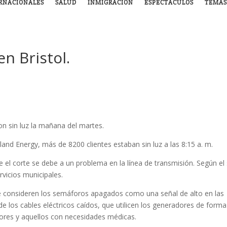
RNACIONALES
SALUD
INMIGRACIÓN
ESPECTÁCULOS
TEMAS
en Bristol.
on sin luz la mañana del martes.
and Energy, más de 8200 clientes estaban sin luz a las 8:15 a. m.
el corte se debe a un problema en la línea de transmisión.
Según el 
rvicios municipales.
que consideren los semáforos apagados como una señal de alto en las
e los cables eléctricos caídos, que utilicen los generadores de forma
ores y aquellos con necesidades médicas.