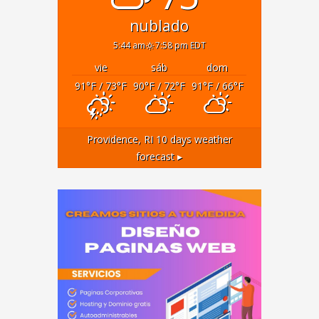
nublado
5:44 am
7:58 pm EDT
vie
sáb
dom
91
°F
/ 73
°F
90
°F
/ 72
°F
91
°F
/ 66
°F
Providence, RI
10 days weather
forecast ▸